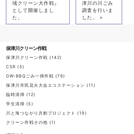
域クリーン大作戦』
津川の川ごみ
ビ
として開催しまし
調査を行いま
ゲ
た。
した。 >
ー
シ
ョ
保津川クリーン作戦
ン
保津川クリーン作戦
(142)
CSR
(5)
GW-BBQごみ一掃作戦
(79)
保津川市民花火大会エコステーション
(11)
臨時清掃
(12)
学生清掃
(5)
川と海つながり共創プロジェクト
(19)
クリーン作戦その他
(1)