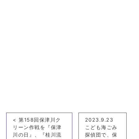
投
< 第158回保津川ク
2023.9.23
稿
リーン作戦を『保津
こども海ごみ
ナ
川の日』、『桂川流
探偵団で、保