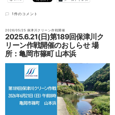
2026
1件のコメント
年
度
～
2026/05/25
保津川クリーン作戦開催
2025.6.21(日)第189回保津川ク
保
津
リーン作戦開催のおしらせ 場
川
で
所：亀岡市篠町 山本浜
夏
の
川
遊
び
～
【参
加
者
募
集】