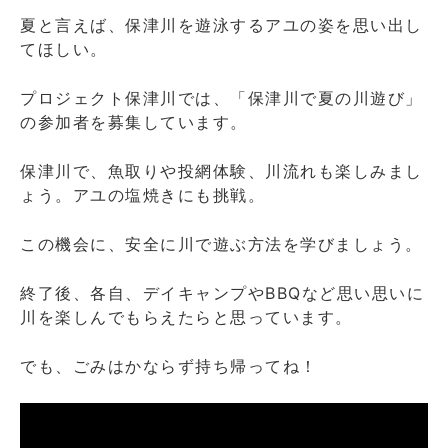
地：
夏と言えば、保津川を遊泳するアユの姿を思い出し
亀
てほしい。
岡
市
千
プロジェクト保津川では、「保津川で夏の川遊び」
代
の参加者を募集しています。
川
町
保津川で、魚取りや投網体験、川流れも楽しみまし
川
ょう。アユの塩焼きにも挑戦。
の
駅
この機会に、安全に川で遊ぶ方法を学びましょう。
亀
岡
水
終了後、各自、デイキャンプやBBQなど思い思いに
辺
川を楽しんでもらえたらと思っています。
公
園
でも、ごみはかならず持ち帰ってね！
に