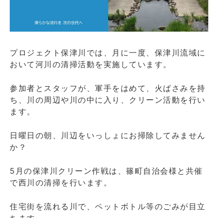
ら
せ
場
所：
亀
プロジェクト保津川では、月に一度、保津川流域に
岡
おいて河川の清掃活動を実施しています。
市
篠
参加者とスタッフが、軍手をはめて、火ばさみを持
町
ち、川の周辺や川の中に入り、クリーン活動を行い
山
ます。
本
浜
に
日曜日の朝、川辺をいっしょにお掃除してみません
か？
5月の保津川クリーン作戦は、篠町自治会様と共催
で西川の清掃を行います。
住宅街を流れる川で、ペットボトル等のごみが目立