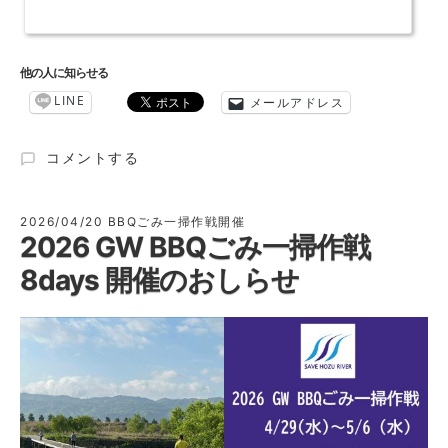
他の人に知らせる
LINE
メールアドレス
2026.5.17(日)
コメントする
第
188
回
2026/04/20
BBQごみ一掃作戦開催
2026 GW BBQごみ一掃作戦
保
津
8days 開催のおしらせ
川
ク
リ
ー
ン
作
戦
の