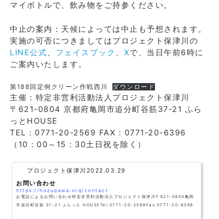
マイボトルで、飲み物をご持参ください。
中止の案内：天候によっては中止も予想されます。
実施の可否につきましてはプロジェクト保津川の
LINE公式
、
フェイスブック
、
X
で、当日午前6時に
ご案内いたします。
第188回定例クリーン作戦西川
ダウンロード
主催：特定非営利活動法人プロジェクト保津川
〒621-0804 京都府亀岡市追分町谷筋37-21 ふら
っとHOUSE
TEL：0771-20-2569 FAX : 0771-20-6396
（10：00～15：30土日祝を除く）
プロジェクト保津川
2022.03.29
お問い合わせ
https://hozugawa.org/contact
お電話によるお問い合わせ特定非営利活動法人プロジェクト保津川〒621-0804亀岡
市追分町谷筋 37-21 ふらっと HOUSETel.0771-20-2569Fax.0771-20-6396