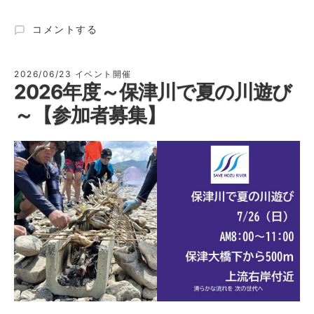
2026.8.23(日)
コメントする
第
190
回
2026/06/23
イベント開催
2026年度～保津川で夏の川遊び
保
津
～【参加者募集】
川
ク
リ
ー
ン
作
戦
の
お
し
ら
せ
開
催