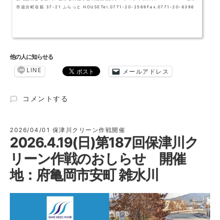
市追分町谷筋 37-21 ふらっと HOUSETel.0771-20-2569Fax.0771-20-6396
他の人に知らせる
LINE
メールアドレス
2026
コメントする
GW
BBQ
ご
2026/04/01
保津川クリーン作戦開催
2026.4.19(日)第187回保津川ク
み
一
リーン作戦のおしらせ 開催
掃
作
地：府亀岡市安町 雑水川
戦
8days
開
催