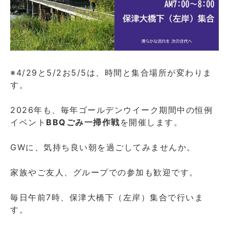
お
し
ら
せ
開
催
地：
※4/29と5/2お5/5は、時間と集合場所が変わりま
亀
す。
岡
市
篠
2026年も、毎年ゴールデンウイーク期間中の恒例
町
イベント
BBQごみ一掃作戦
を開催します。
西
川
GWに、気持ち良い朝を過ごしてみませんか。
に
家族やご友人、グループでの参加も歓迎です。
毎日午前7時、保津大橋下（左岸）集合で行いま
す。