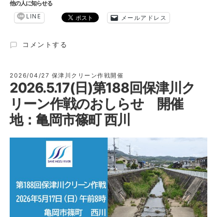
他の人に知らせる
LINE
メールアドレス
2025.6.21(日)
コメントする
第
189
回
2026/04/27
保津川クリーン作戦開催
2026.5.17(日)第188回保津川ク
保
津
リーン作戦のおしらせ 開催
川
ク
地：亀岡市篠町 西川
リ
ー
ン
作
戦
開
催
の
お
し