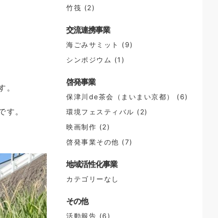
竹筏
(2)
交流連携事業
海ごみサミット
(9)
シンポジウム
(1)
啓発事業
す。
保津川de茶会（まいまい京都）
(6)
です。
環境フェスティバル
(2)
映画制作
(2)
啓発事業その他
(7)
地域活性化事業
カテゴリーなし
その他
活動報告
(6)