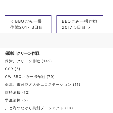
投
< BBQごみ一掃
BBQごみ一掃作戦
稿
作戦2017 3日目
2017 5日目 >
ナ
ビ
ゲ
保津川クリーン作戦
ー
保津川クリーン作戦
(142)
シ
CSR
(5)
ョ
GW-BBQごみ一掃作戦
(79)
ン
保津川市民花火大会エコステーション
(11)
臨時清掃
(12)
学生清掃
(5)
川と海つながり共創プロジェクト
(19)