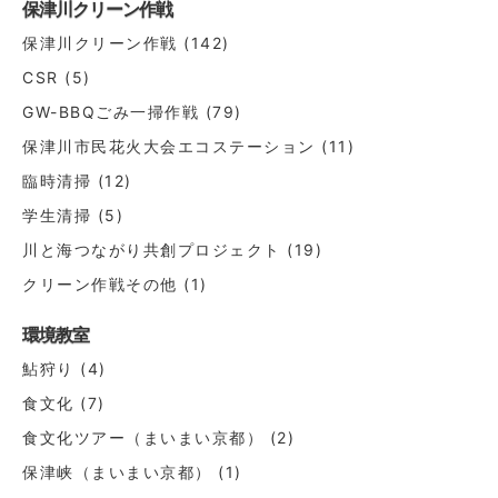
シ
保津川クリーン作戦
ョ
保津川クリーン作戦
(142)
ン
CSR
(5)
GW-BBQごみ一掃作戦
(79)
保津川市民花火大会エコステーション
(11)
臨時清掃
(12)
学生清掃
(5)
川と海つながり共創プロジェクト
(19)
クリーン作戦その他
(1)
環境教室
鮎狩り
(4)
食文化
(7)
食文化ツアー（まいまい京都）
(2)
保津峡（まいまい京都）
(1)