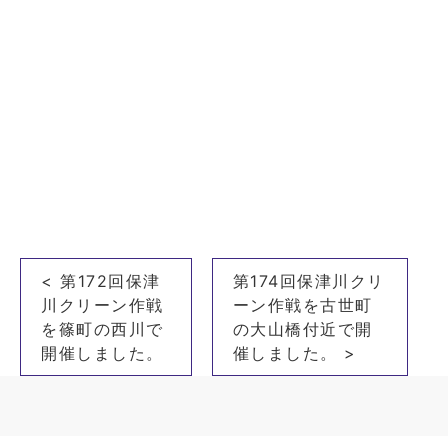
投
< 第172回保津
第174回保津川クリ
稿
川クリーン作戦
ーン作戦を古世町
ナ
を篠町の西川で
の大山橋付近で開
開催しました。
催しました。 >
ビ
ゲ
ー