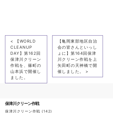
投
< 【WORLD
【亀岡東部地区自治
稿
CLEANUP
会の皆さんといっし
ナ
DAY】第162回
ょに】第164回保津
保津川クリーン
川クリーン作戦を上
ビ
作戦を、篠町の
矢田町の天神橋で開
ゲ
山本浜で開催し
催しました。 >
ー
ました。
シ
ョ
ン
保津川クリーン作戦
保津川クリーン作戦
(142)