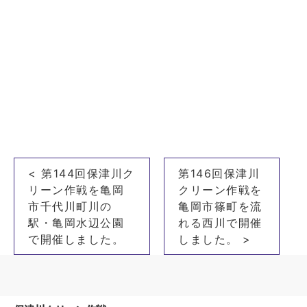
投
< 第144回保津川ク
第146回保津川
稿
リーン作戦を亀岡
クリーン作戦を
ナ
市千代川町川の
亀岡市篠町を流
駅・亀岡水辺公園
れる西川で開催
ビ
で開催しました。
しました。 >
ゲ
ー
シ