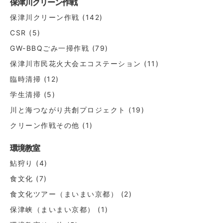
ョ
保津川クリーン作戦
ン
保津川クリーン作戦
(142)
CSR
(5)
GW-BBQごみ一掃作戦
(79)
保津川市民花火大会エコステーション
(11)
臨時清掃
(12)
学生清掃
(5)
川と海つながり共創プロジェクト
(19)
クリーン作戦その他
(1)
環境教室
鮎狩り
(4)
食文化
(7)
食文化ツアー（まいまい京都）
(2)
保津峡（まいまい京都）
(1)