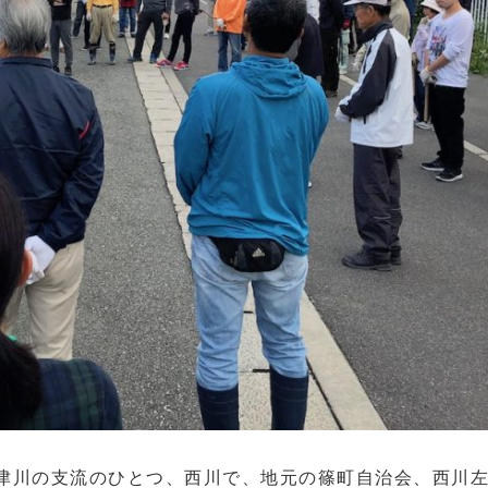
保津川の支流のひとつ、西川で、地元の篠町自治会、西川