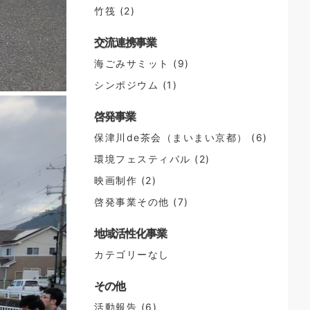
竹筏
(2)
交流連携事業
海ごみサミット
(9)
シンポジウム
(1)
啓発事業
保津川de茶会（まいまい京都）
(6)
環境フェスティバル
(2)
映画制作
(2)
啓発事業その他
(7)
地域活性化事業
カテゴリーなし
その他
活動報告
(6)