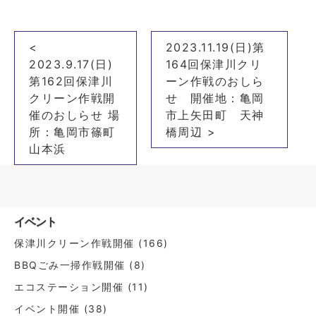
投
<
2023.11.19(日)第
稿
2023.9.17(日)
164回保津川クリ
ナ
第162回保津川
ーン作戦のおしら
クリーン作戦開
せ 開催地：亀岡
ビ
催のおしらせ 場
市上矢田町 天神
ゲ
所：亀岡市篠町
橋周辺 >
ー
山本浜
シ
ョ
ン
イベント
保津川クリーン作戦開催
(166)
BBQごみ一掃作戦開催
(8)
エコステーション開催
(11)
イベント開催
(38)