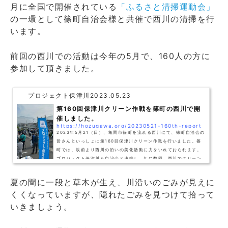
月に全国で開催されている
「ふるさと清掃運動会」
の一環として篠町自治会様と共催で西川の清掃を行
います。
前回の西川での活動は今年の5月で、160人の方に
参加して頂きました。
プロジェクト保津川
2023.05.23
第160回保津川クリーン作戦を篠町の西川で開
催しました。
https://hozugawa.org/20230521-160th-report
2023年5月21（日）、亀岡市篠町を流れる西川にて、篠町自治会の
皆さんといっしょに第160回保津川クリーン作戦を行いました。篠
町では、以前より西川の沿いの美化活動に力をいれておられます。
プロジェクト保津川も自治会と連携し、年に数回、西川でクリーン
作戦を開催しており、毎回たくさんの方に参加して頂いています。
西川はとてもたいせつな役割を担っています。支流も含める西川沿
夏の間に一段と草木が生え、川沿いのごみが見えに
いには、篠町、東つつじヶ丘、南つつじヶ丘、西つつじヶ丘があ
くくなっていますが、隠れたごみを見つけて拾って
り、約14,000人の方が暮らしています。西川は、典型的な日本の住
宅街を流れる川と言っ...
いきましょう。