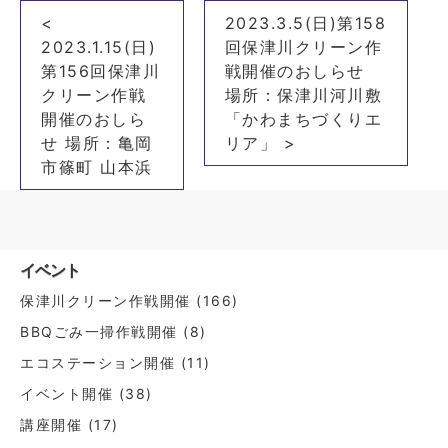
投
<
2023.3.5(日)第158
稿
2023.1.15(日)
回保津川クリーン作
ナ
第156回保津川
戦開催のおしらせ
クリーン作戦
場所：保津川河川敷
ビ
開催のおしら
「かわまちづくりエ
ゲ
せ 場所：亀岡
リア」 >
ー
市篠町 山本浜
シ
ョ
ン
イベント
保津川クリーン作戦開催
(166)
BBQごみ一掃作戦開催
(8)
エコステーション開催
(11)
イベント開催
(38)
講座開催
(17)