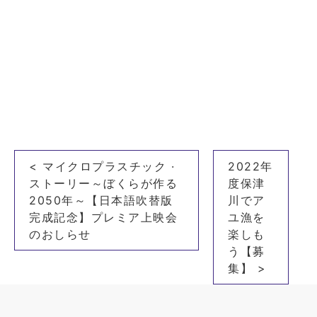
投
< マイクロプラスチック ·
2022年
稿
ストーリー～ぼくらが作る
度保津
ナ
2050年～【日本語吹替版
川でア
完成記念】プレミア上映会
ユ漁を
ビ
のおしらせ
楽しも
ゲ
う【募
ー
集】 >
シ
ョ