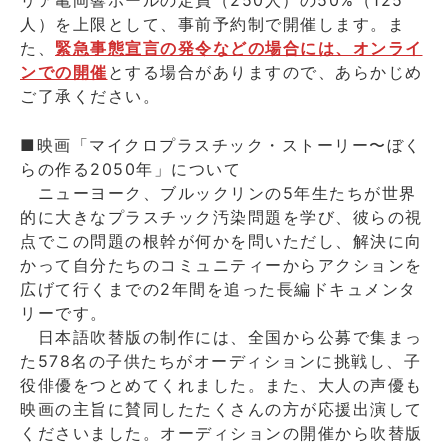
人）を上限として、事前予約制で開催します。ま
た、
緊急事態宣言の発令などの場合には、オンライ
ンでの開催
とする場合がありますので、あらかじめ
ご了承ください。
■映画「マイクロプラスチック・ストーリー〜ぼく
らの作る2050年」について
ニューヨーク、ブルックリンの5年生たちが世界
的に大きなプラスチック汚染問題を学び、彼らの視
点でこの問題の根幹が何かを問いただし、解決に向
かって自分たちのコミュニティーからアクションを
広げて行くまでの2年間を追った長編ドキュメンタ
リーです。
日本語吹替版の制作には、全国から公募で集まっ
た578名の子供たちがオーディションに挑戦し、子
役俳優をつとめてくれました。また、大人の声優も
映画の主旨に賛同したたくさんの方が応援出演して
くださいました。オーディションの開催から吹替版