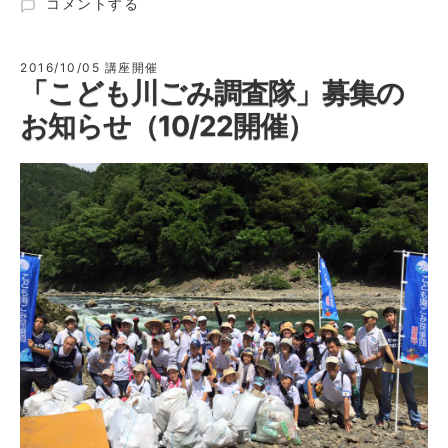
第
コメントする
２
回
環
2016/10/05
講座開催
「こども川ごみ調査隊」募集の
境
教
お知らせ（10/22開催）
室
「亀
岡
の
山
と
川
の
恵
み
を
楽
し
む」
開
催