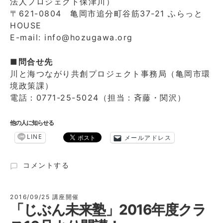
法人プロジェクト保津川）
〒621-0804 亀岡市追分町谷筋37-21 ふらっと
HOUSE
E-mail: info@hozugawa.org
■問合せ先
川と海つながり共創プロジェクト事務局（亀岡市環
境政策課）
電話：0771-25-5024（担当：斉藤・関沢）
他の人に知らせる
LINE
メールアドレス
「こ
コメントする
ど
も
川
2016/09/25
講座開催
「じぶん未来塾」2016年度クラ
ご
み