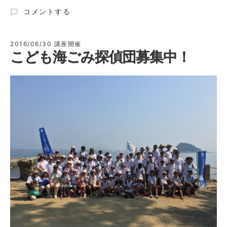
「じ
コメントする
ぶ
ん
未
2016/06/30
講座開催
こども海ごみ探偵団募集中！
来
塾」
2016
年
度
ク
ラ
ス
10
月
よ
り
開
講！
に