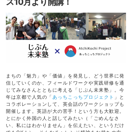
ス10月より開講！
調
査
隊」
募
集
の
お
知
ら
せ
（10/22
開
まちの「魅力」や「価値」を発見し、どう世界に発
催）
信していくのか、フィールドワークや実践研修を通
に
じてみなさんとともに考える「じぶん未来塾」。今
年は京都で人気の「
あっちこっちプロジェクト
」と
コラボレーションして、英会話のワークショップも
開催します。英語が大の苦手！という方も大歓迎。
とにかく外国の人と話してみたい（「ごめんなさ
い、私にはわかりません」を伝えたい、というだけ