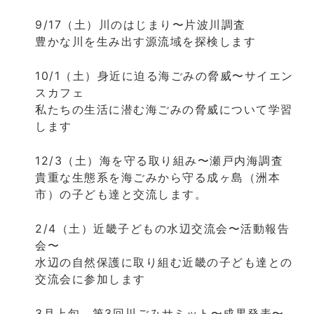
9/17（土）川のはじまり〜片波川調査
豊かな川を生み出す源流域を探検します
10/1（土）身近に迫る海ごみの脅威〜サイエン
スカフェ
私たちの生活に潜む海ごみの脅威について学習
します
12/3（土）海を守る取り組み〜瀬戸内海調査
貴重な生態系を海ごみから守る成ヶ島（洲本
市）の子ども達と交流します。
2/4（土）近畿子どもの水辺交流会〜活動報告
会〜
水辺の自然保護に取り組む近畿の子ども達との
交流会に参加します
3月上旬 第3回川ごみサミット〜成果発表〜