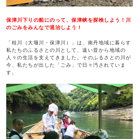
の
お
知
保津川下りの船にのって、保津峡を探検しよう！川
ら
のごみをみんなで退治しよう！
せ
に
「桂川（大堰川・保津川）」は、南丹地域に暮らす
私たちのふるさとの川として、遠い昔から地域の
人々の生活を支えてきました。そのふるさとの川が
今、私たちが出した「ごみ」で日々汚されていま
す。