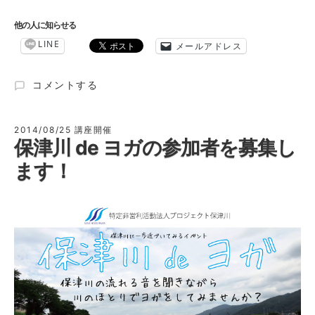
他の人に知らせる
LINE
メールアドレス
こ
コメントする
ど
も
海
2014/08/25
講座開催
保津川 de ヨガの参加者を募集し
ご
み
ます！
探
偵
団
募
集
中！
に