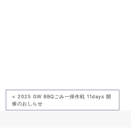
投
< 2025 GW BBQごみ一掃作戦 11days 開
稿
催のおしらせ
ナ
ビ
ゲ