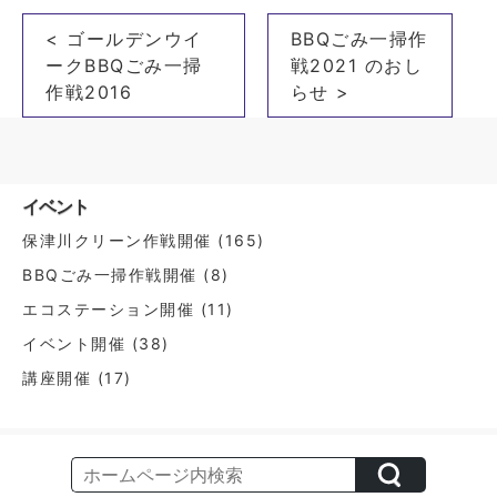
投
< ゴールデンウイ
BBQごみ一掃作
稿
ークBBQごみ一掃
戦2021 のおし
ナ
作戦2016
らせ >
ビ
ゲ
ー
イベント
シ
保津川クリーン作戦開催
(165)
ョ
BBQごみ一掃作戦開催
(8)
ン
エコステーション開催
(11)
イベント開催
(38)
講座開催
(17)