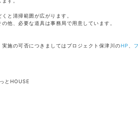
します。
だくと清掃範囲が広がります。
その他、必要な道具は事務局で用意しています。
。実施の可否につきましてはプロジェクト保津川の
HP
、
。
らっとHOUSE