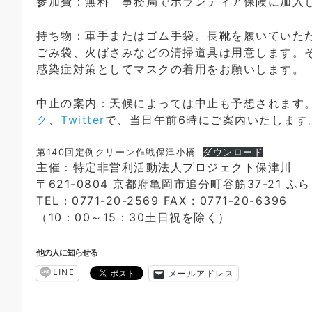
参加費：無料 事務局でボランティア保険に加入
持ち物：軍手またはゴム手袋。長靴を履いていた
ごみ袋、火ばさみなどの清掃道具は用意します。
感染症対策としてマスクの着用をお願いします。
中止の案内：天候によっては中止も予想されます
ク
、
Twitter
で、当日午前6時にご案内いたします
第140回定例クリーン作戦保津小橋
ダウンロード
主催：特定非営利活動法人プロジェクト保津川
〒621-0804 京都府亀岡市追分町谷筋37-21 ふ
TEL：0771-20-2569 FAX : 0771-20-6396
（10：00～15：30土日祝を除く）
他の人に知らせる
LINE
メールアドレス