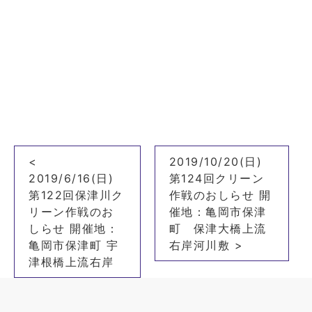
投
<
2019/10/20(日)
稿
2019/6/16(日)
第124回クリーン
ナ
第122回保津川ク
作戦のおしらせ 開
リーン作戦のお
催地：亀岡市保津
ビ
しらせ 開催地：
町 保津大橋上流
ゲ
亀岡市保津町 宇
右岸河川敷 >
ー
津根橋上流右岸
シ
ョ