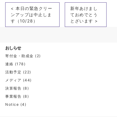
投
< 本日の緊急クリー
新年あけまし
稿
ンアップは中止しま
ておめでとう
ナ
す（10/28）
とざいます >
ビ
ゲ
ー
おしらせ
シ
寄付金・助成金
(2)
ョ
連絡
(178)
ン
活動予定
(22)
メディア
(44)
決算報告
(8)
事業報告
(8)
Notice
(4)