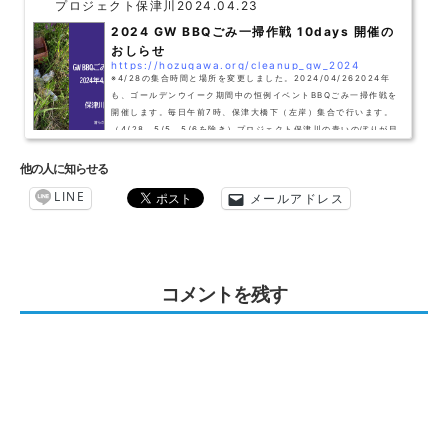
プロジェクト保津川
2024.04.23
2024 GW BBQごみ一掃作戦 10days 開催の
おしらせ
https://hozugawa.org/cleanup_gw_2024
※4/28の集合時間と場所を変更しました。2024/04/262024年
も、ゴールデンウイーク期間中の恒例イベントBBQごみ一掃作戦を
開催します。毎日午前7時、保津大橋下（左岸）集合で行います。
（4/28、5/5、5/6を除き）プロジェクト保津川の青いのぼりが目
印です。スケジュールを確認の上、ご参加ください。お越しの際
は、マイボトル等で飲み物を各自お持ちください。運動不足になり
他の人に知らせる
がちなGWに、気持ち良い朝を過ごしてみませんか。家族やご友
LINE
メールアドレス
人、グループでの参加も歓迎です。Day1 4月27日（土）時間：7:
00～8:00場所：亀岡市保津町 保津大...
コメントを残す