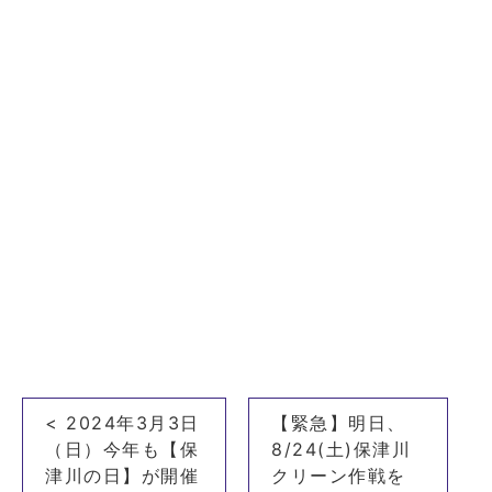
投
< 2024年3月3日
【緊急】明日、
稿
（日）今年も【保
8/24(土)保津川
ナ
津川の日】が開催
クリーン作戦を