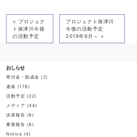
投
< プロジェク
プロジェクト保津川
稿
ト保津川今後
今後の活動予定
ナ
の活動予定
2019年9月～ >
ビ
ゲ
ー
おしらせ
シ
寄付金・助成金
(2)
ョ
連絡
(178)
ン
活動予定
(22)
メディア
(44)
決算報告
(8)
事業報告
(8)
Notice
(4)