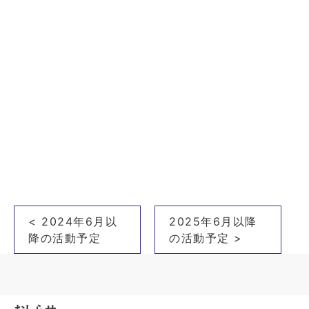
投
< 2024年6月以
2025年6月以降
稿
降の活動予定
の活動予定 >
ナ
ビ
ゲ
おしらせ