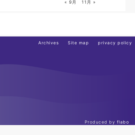
« 9月
11月 »
Archives
Site map
privacy policy
Produced by
flabo