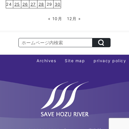
24
25
26
27
28
29
30
« 10月
12月 »
Archives
Site map
privacy policy