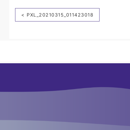
投
< PXL_20210315_011423018
稿
ナ
ビ
ゲ
ー
シ
ョ
ン