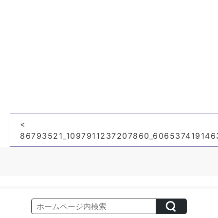
投
<
稿
86793521_1097911237207860_606537419146
ナ
ビ
ゲ
ー
シ