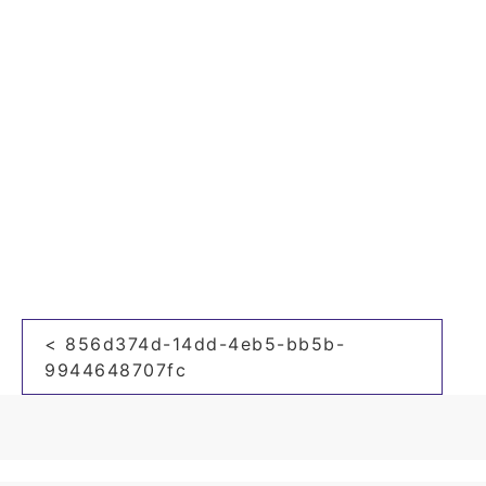
投
< 856d374d-14dd-4eb5-bb5b-
稿
9944648707fc
ナ
ビ
ゲ