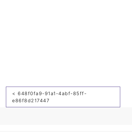
投
< 648f0fa9-91a1-4abf-85ff-
稿
e86f8d217447
ナ
ビ
ゲ