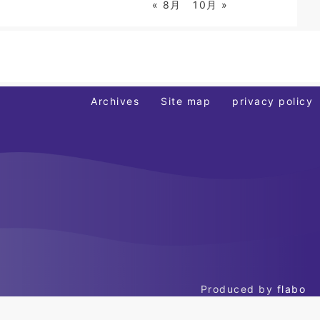
« 8月
10月 »
Archives
Site map
privacy policy
Produced by
flabo