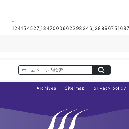
投
<
稿
124154527_1347000662298246_28896751637
ナ
ビ
ゲ
ー
シ
ョ
ン
Archives
Site map
privacy policy