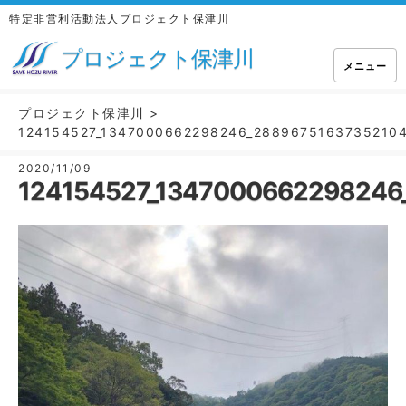
特定非営利活動法人プロジェクト保津川
プロジェクト保津川
メニュー
プロジェクト保津川
>
124154527_1347000662298246_28896751637352104
2020/11/09
124154527_1347000662298246