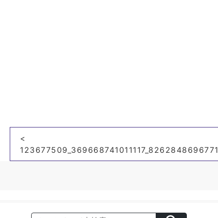
投
<
稿
123677509_369668741011117_826284869677
ナ
ビ
ゲ
ー