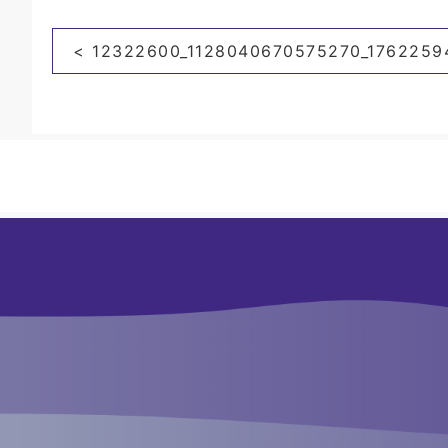
投
< 12322600_1128040670575270_1762259
稿
ナ
ビ
ゲ
ー
シ
ョ
ン