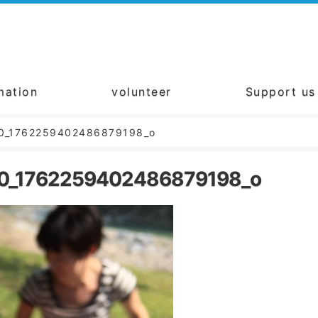
mation
volunteer
Support us
0_1762259402486879198_o
0_1762259402486879198_o